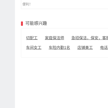
便利！
可能感兴趣
切配工
家庭保洁师
急招保洁，保安，客
车间女工
车险内勤1名
店铺美工
电话