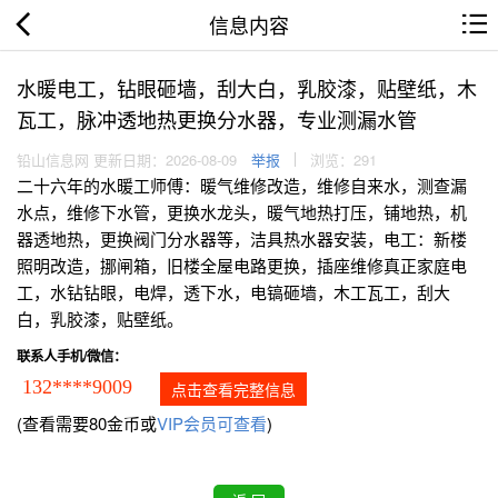
信息内容
水暖电工，钻眼砸墙，刮大白，乳胶漆，贴壁纸，木
瓦工，脉冲透地热更换分水器，专业测漏水管
铅山信息网 更新日期：2026-08-09
举报
浏览：291
二十六年的水暖工师傅：暖气维修改造，维修自来水，测查漏
水点，维修下水管，更换水龙头，暖气地热打压，铺地热，机
器透地热，更换阀门分水器等，洁具热水器安装，电工：新楼
照明改造，挪闸箱，旧楼全屋电路更换，插座维修真正家庭电
工，水钻钻眼，电焊，透下水，电镐砸墙，木工瓦工，刮大
白，乳胶漆，贴壁纸。
联系人手机/微信：
132****9009
点击查看完整信息
(查看需要80金币或
VIP会员可查看
)