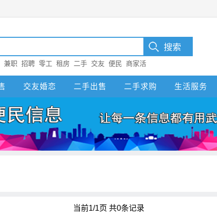
：
兼职
招聘
零工
租房
二手
交友
便民
商家活
售
交友婚恋
二手出售
二手求购
生活服务
当前1/1页 共0条记录