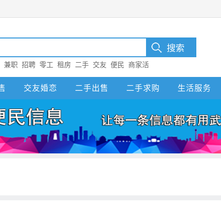
：
兼职
招聘
零工
租房
二手
交友
便民
商家活
售
交友婚恋
二手出售
二手求购
生活服务