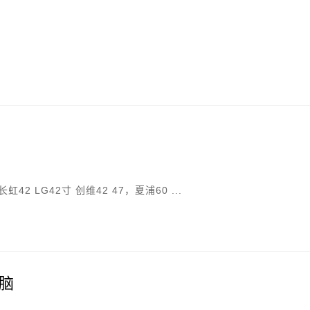
。
2 LG42寸 创维42 47，夏浦60 ...
脑